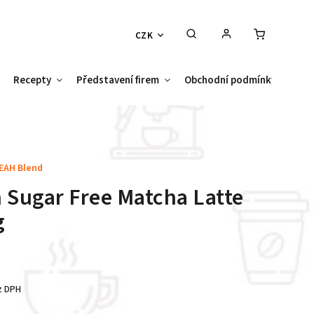
CZK
Recepty
Představení firem
Obchodní podmínky
Kont
EAH Blend
 Sugar Free Matcha Latte
g
z DPH