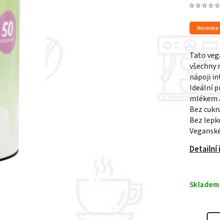
Novinka
Tato veg
všechny 
nápoji in
Ideální p
mlékem a
Bez cukr
Bez lepk
Vegansk
Detailní
Skladem