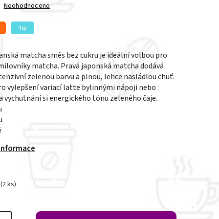
Neohodnoceno
Tip
anská matcha směs bez cukru je ideální volbou pro
milovníky matcha. Pravá japonská matcha dodává
tenzivní zelenou barvu a plnou, lehce nasládlou chuť.
ro vylepšení variací latte bylinnými nápoji nebo
 vychutnání si energického tónu zeleného čaje.
u
u
é
 informace
(2 ks)