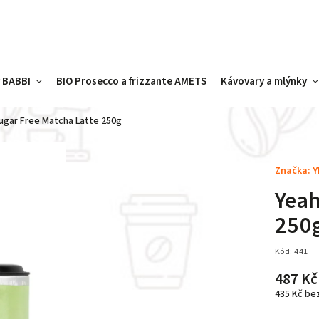
y BABBI
BIO Prosecco a frizzante AMETS
Kávovary a mlýnky
ugar Free Matcha Latte 250g
Značka:
Y
Yeah
250
Kód:
441
487 Kč
435 Kč be