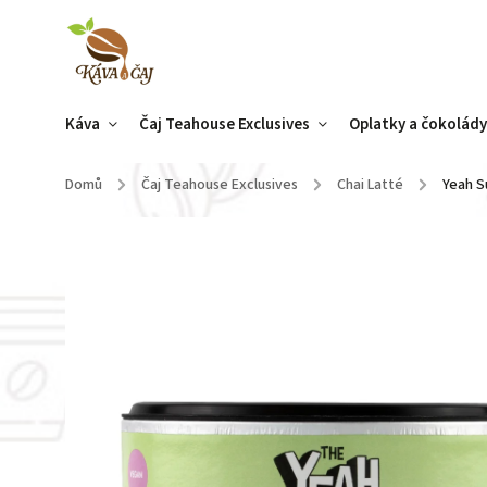
Káva
Čaj Teahouse Exclusives
Oplatky a čokolád
Domů
/
Čaj Teahouse Exclusives
/
Chai Latté
/
Yeah S