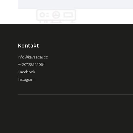
Kontakt
info
@
kavaacaj.cz
+420728545064
Facebook
Instagram