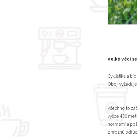
Velké věci se
Cyklistika a bi
Obojí vyžaduje
Všechno to zač
výšce 430 metr
normami a poža
z hroznů odrů