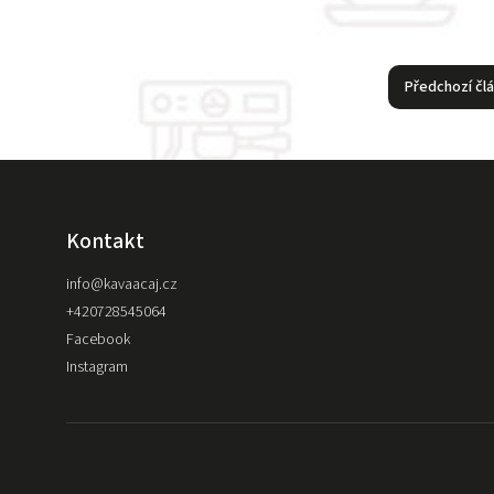
Předchozí čl
Kontakt
info
@
kavaacaj.cz
+420728545064
Facebook
Instagram