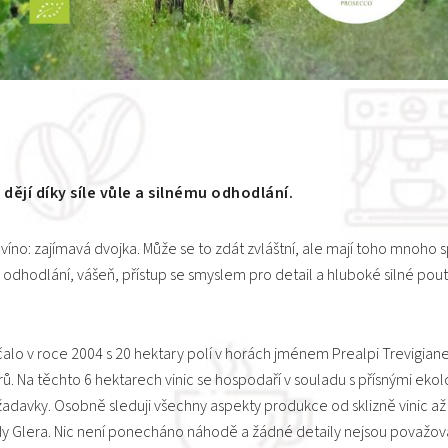
 dějí díky síle vůle a silnému odhodlání.
o víno: zajímavá dvojka. Může se to zdát zvláštní, ale mají toho mnoho
 odhodlání, vášeň, přístup se smyslem pro detail a hluboké silné pout
alo v roce 2004 s 20 hektary polí v horách jménem Prealpi Trevigia
ů. Na těchto 6 hektarech vinic se hospodaří v souladu s přísnými eko
davky. Osobně sleduji všechny aspekty produkce od sklizně vinic až
dy Glera. Nic není ponecháno náhodě a žádné detaily nejsou považov