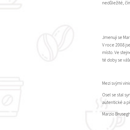
nedůležité, čím
Jmenuji se Marz
V roce 2008 js
místo. Ve stej
té doby se vášn
Mezi svými vini
Osel se stal sy
autentické a p
Marzio Brusegh