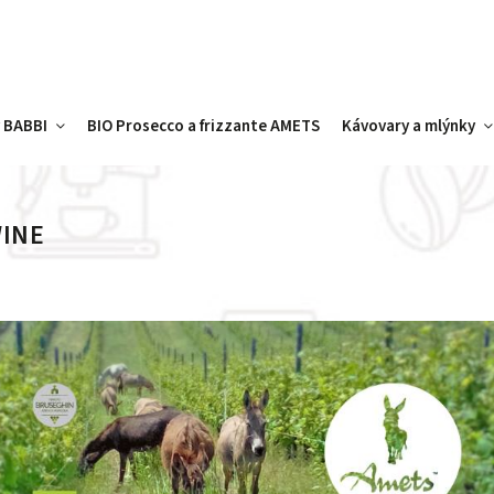
y BABBI
BIO Prosecco a frizzante AMETS
Kávovary a mlýnky
INE