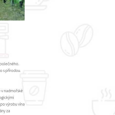
 společného.
o s přírodou.
ne v nadmořské
logickými
 po výrobu vína
ány za