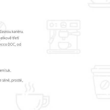
úžasnou kariéru.
elkově třetí
secco DOC, od
ení luk.
 silné, prosté,