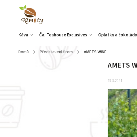
Káva
Čaj Teahouse Exclusives
Oplatky a čokolád
Domů
/
Představení firem
/
AMETS WINE
AMETS W
19.3.2021