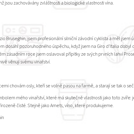
ž jsou zachovávány zvláštnosti a biologické vlastnosti vína.
io Bruseghin, jsem profesionální silniční závodní cyklista a měl jsem 
em dosáhl pozoruhodného úspěchu, když jsem na Giro d’Italia dobyl c
ném zásadním roce jsem oslavoval přípitky ze svých prvních lahví Pro
ivě věnuji svému vinařství.
cemi chovám osly, kteří se volně pasou na farmě, a starají se tak o seč
mbolem mého vinařství, které má skutečně vlastnosti jako toto zvíře: je
řirozeně čisté. Stejně jako Amets, víno, které produkujeme.
in