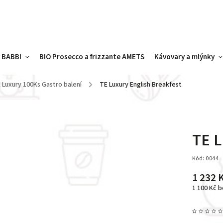
y BABBI
BIO Prosecco a frizzante AMETS
Kávovary a mlýnky
 Luxury 100Ks Gastro balení
/
TE Luxury English Breakfest
TE L
Kód:
0044
1 232 
1 100 Kč 