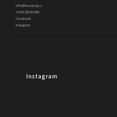
info
@
kavaacaj.cz
+420728545064
Facebook
Instagram
Instagram