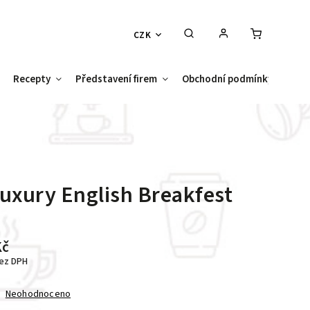
CZK
Recepty
Představení firem
Obchodní podmínky
Kont
uxury English Breakfest
Kč
bez DPH
Neohodnoceno