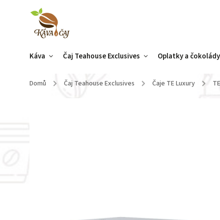
Káva
Čaj Teahouse Exclusives
Oplatky a čokolád
Domů
/
Čaj Teahouse Exclusives
/
Čaje TE Luxury
/
TE