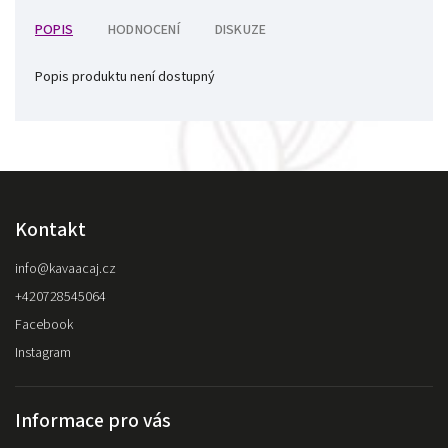
POPIS
HODNOCENÍ
DISKUZE
Popis produktu není dostupný
Kontakt
info
@
kavaacaj.cz
+420728545064
Facebook
Instagram
Informace pro vás