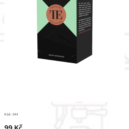
Kód:
344
99 Kč