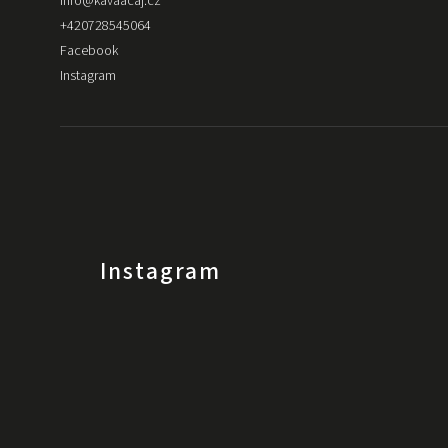
info
@
kavaacaj.cz
+420728545064
Facebook
Instagram
Instagram