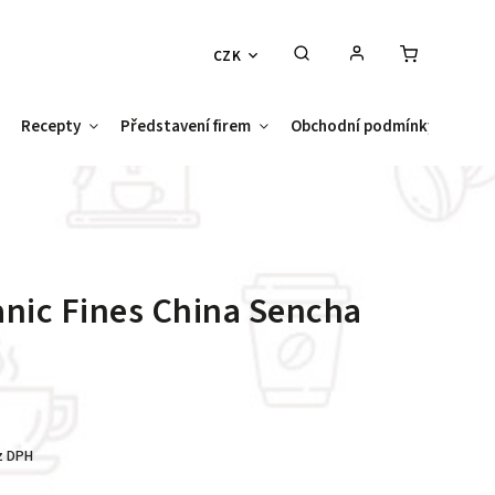
CZK
Recepty
Představení firem
Obchodní podmínky
Kont
nic Fines China Sencha
z DPH