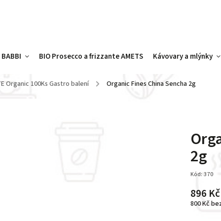
y BABBI
BIO Prosecco a frizzante AMETS
Kávovary a mlýnky
E Organic 100Ks Gastro balení
/
Organic Fines China Sencha 2g
Orga
2g
Kód:
370
896 Kč
800 Kč be