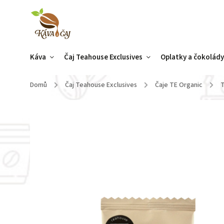
Káva
Čaj Teahouse Exclusives
Oplatky a čokolád
Domů
/
Čaj Teahouse Exclusives
/
Čaje TE Organic
/
T